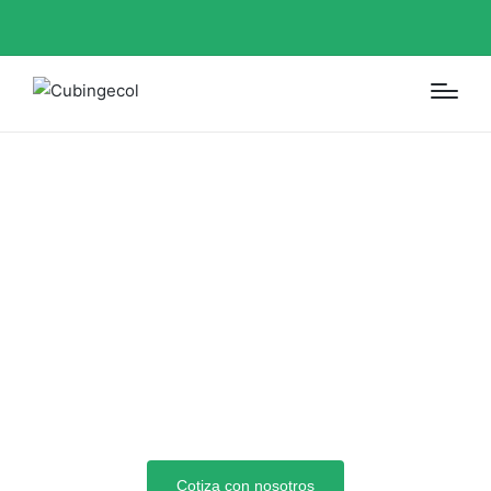
DISEÑO
ARQUITECTONICO
PARA EDIFICIOS
COMERCIALES
Cotiza con nosotros